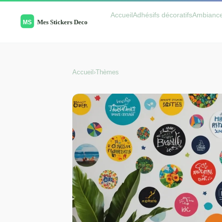
Accueil
Adhésifs décoratifs
Ambianc
Accueil
›
Thèmes