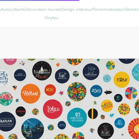
e
Autocollants
Décoration murale
Design intérieur
Personnalisation
Sticke
Vinyles