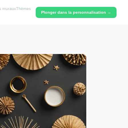
rs muraux
Thèmes
Plonger dans la personnalisation →