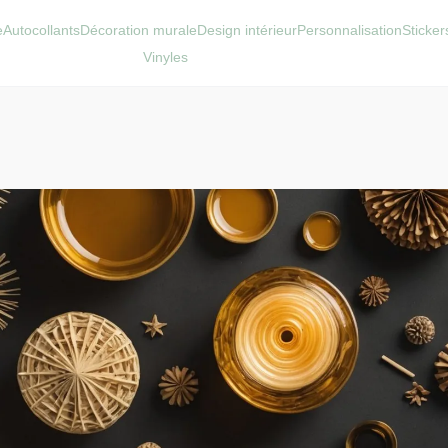
e
Autocollants
Décoration murale
Design intérieur
Personnalisation
Sticke
Vinyles