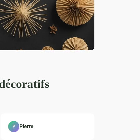
décoratifs
Pierre
P